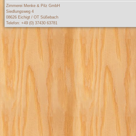
Zimmerei Menke & Pilz GmbH
Siedlungsweg 4
08626 Eichigt / OT Süßebach
Telefon: +49 (0) 37430 63781